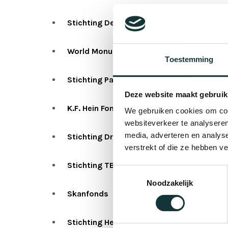
Stichting De Geuzen van Boisot
World Monument Fund
Toestemming
Stichting Pape-Fonds
Deze website maakt gebruik
K.F. Hein Fonds
We gebruiken cookies om cont
websiteverkeer te analyseren
media, adverteren en analys
Stichting Drs Cor van Zadelhoff Fonds
verstrekt of die ze hebben v
Stichting TBI Fundatie
Toestemmingsselectie
Noodzakelijk
Skanfonds
Stichting Heilige Geest- of Arme Wees- e