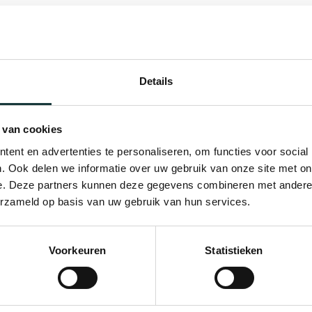
Stichting Elise Mathilde Fonds
Stichting Thurkowfonds
Details
FGH Bank NV
 van cookies
Stichting Clepkens-Hendriks Fonds
ent en advertenties te personaliseren, om functies voor social
. Ook delen we informatie over uw gebruik van onze site met on
Maatschappij van Welstand
e. Deze partners kunnen deze gegevens combineren met andere i
erzameld op basis van uw gebruik van hun services.
Meindersma-Sybenga Stichting
Voorkeuren
Statistieken
Stichting DELA Fonds
Ludovica Stichting
n