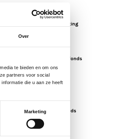
Effectenhandel
Kattendijke/Drucker Stichting
Over
NUON
Stichting Van Ballegooyenfonds
 media te bieden en om ons
ze partners voor social
ANWB Fonds
nformatie die u aan ze heeft
De Sleutels van Zijl en Vliet
Stichting Otten-Philips Fonds
Marketing
Stichting Portaal Leiden