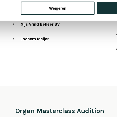
Weigeren
Koninklijke Horeca Nederland
Gijs Vrind Beheer BV
Jochem Meijer
Organ Masterclass Audition