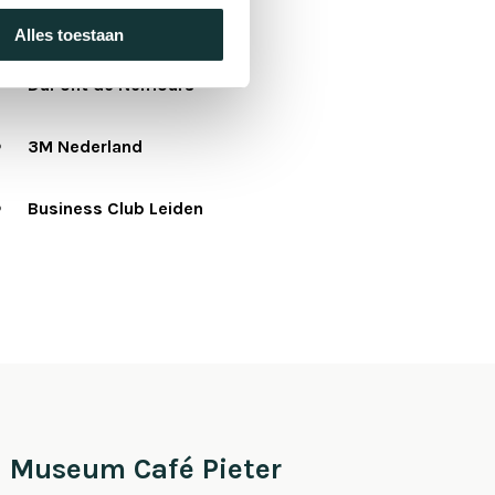
Kunst en Genoegen
Alles toestaan
DuPont de Nemours
3M Nederland
Business Club Leiden
Museum Café Pieter