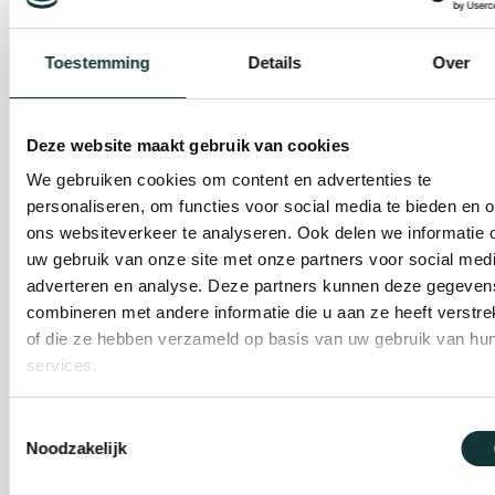
Toestemming
Details
Over
Plan je bezoek
Evenement
Deze website maakt gebruik van cookies
organiseren
We gebruiken cookies om content en advertenties te
personaliseren, om functies voor social media te bieden en 
ons websiteverkeer te analyseren. Ook delen we informatie 
Steun ons
uw gebruik van onze site met onze partners voor social medi
adverteren en analyse. Deze partners kunnen deze gegeven
combineren met andere informatie die u aan ze heeft verstre
Orgel Masterclass
of die ze hebben verzameld op basis van uw gebruik van hu
services.
Auditie
Toestemmingsselectie
Noodzakelijk
De Pieterskerk als
museum