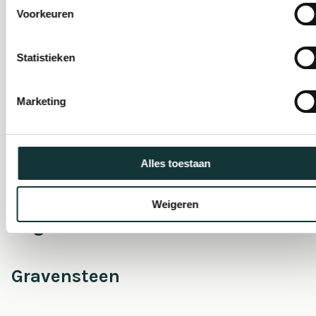
Voorkeuren
Onderhoud &
Statistieken
Restauratie
Marketing
Café Pieter
Alles toestaan
Escaperoom
Weigeren
Pilgrim Museum
Gravensteen