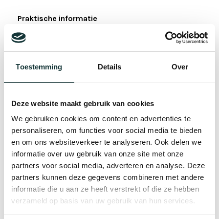
Praktische informatie
Datum en tijd:
iedere zaterdag &
zondag in de middag
Toestemming
Details
Over
Duur rondleiding:
ongeveer 60
Deze website maakt gebruik van cookies
minuten
We gebruiken cookies om content en advertenties te
personaliseren, om functies voor social media te bieden
Verzamelpunt:
ingang Gravensteen,
en om ons websiteverkeer te analyseren. Ook delen we
Pieterskerkhof 6, Leiden
informatie over uw gebruik van onze site met onze
partners voor social media, adverteren en analyse. Deze
Deelnemers per groep:
max. 10 per
partners kunnen deze gegevens combineren met andere
informatie die u aan ze heeft verstrekt of die ze hebben
rondleiding
verzameld op basis van uw gebruik van hun services.