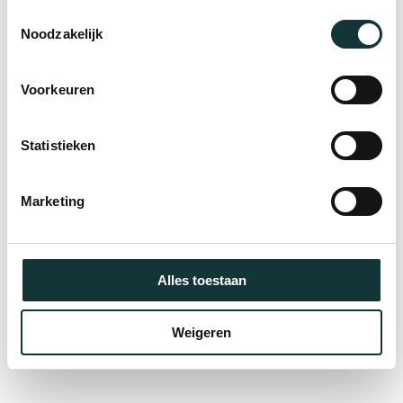
Goed om te weten
Toestemmingsselectie
Noodzakelijk
De rondleidingen zijn niet geschikt
voor rolstoelgebruikers,
Voorkeuren
slechtzienden of mensen slecht ter
been.
Statistieken
Het Gravensteen heeft smalle
Marketing
doorgangen, ongelijke vloeren en
steile trappen. Deelname is op eigen
Alles toestaan
risico. Stevige schoenen aanbevolen.
Jassen en tassen kunnen worden
Weigeren
achtergelaten bij de receptie.