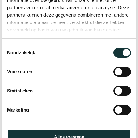
informatie over uw gebruik van onze site met onze
partners voor social media, adverteren en analyse. Deze
functie. Duurzaamheid speelt daarbij in allerlei
partners kunnen deze gegevens combineren met andere
facetten een belangrijke rol.
informatie die u aan ze heeft verstrekt of die ze hebben
verzameld op basis van uw gebruik van hun services.
Meer informatie
Toestemmingsselectie
Noodzakelijk
Voorkeuren
Statistieken
Marketing
Alles toestaan