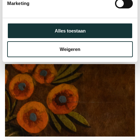
Marketing
Meer informatie over Steunpilaren
Alles toestaan
Weigeren