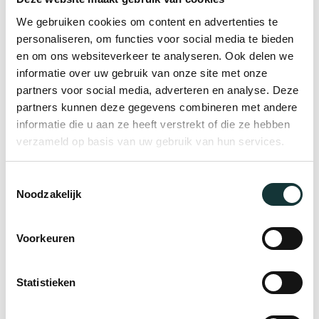
We gebruiken cookies om content en advertenties te
[ de steunpilaar zelfst.naamw. (m.) Uitspraak:
personaliseren, om functies voor social media te bieden
[‘stømpilar] Verbuigingen: steun|pilaren (meerv.)
en om ons websiteverkeer te analyseren. Ook delen we
informatie over uw gebruik van onze site met onze
iemand die of iets dat veel ondersteuning biedt ]
partners voor social media, adverteren en analyse. Deze
Dikke van Dale
partners kunnen deze gegevens combineren met andere
informatie die u aan ze heeft verstrekt of die ze hebben
De pilaren van de Pieterskerk Leiden dragen het
verzameld op basis van uw gebruik van hun services.
eeuwenoude Leidse monument. Wij vragen jou of
ook jij een Steunpilaar wilt zijn. Jouw gift draagt
Toestemmingsselectie
Noodzakelijk
bij aan de instandhouding van het unieke
monumentale erfgoed dat de Pieterskerk Leiden is.
Voorkeuren
Jouw naam komt op de donatiezuil of
monumentale steunpilaar, als blijk van je steun
Statistieken
voor het monument.