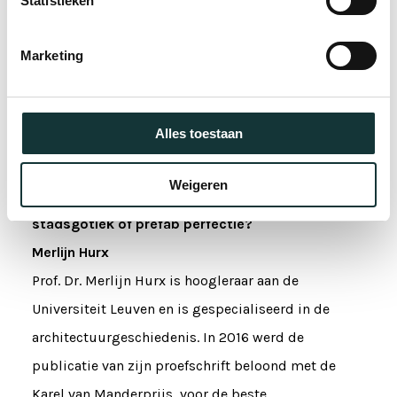
Statistieken
Pieterskerk Lezing 6
Marketing
Ward Hoskens
Alles toestaan
Weigeren
Kathedralen in de polder – Provinciale
stadsgotiek of prefab perfectie?
Merlijn Hurx
Prof. Dr. Merlijn Hurx is hoogleraar aan de
Universiteit Leuven en is gespecialiseerd in de
architectuurgeschiedenis. In 2016 werd de
publicatie van zijn proefschrift beloond met de
Karel van Manderprijs, voor de beste