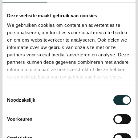
Dr. Jori Zijlmans is conservator geschiedenis van
Museum De Lakenhal in Leiden. In haar lezing
Deze website maakt gebruik van cookies
vertelt zij over kerkinterieurschilderijen van de
We gebruiken cookies om content en advertenties te
personaliseren, om functies voor social media te bieden
Pieterskerk Leiden in de museumcollectie. Dit naar
en om ons websiteverkeer te analyseren. Ook delen we
aanleiding van de recente aankoop op een veiling
informatie over uw gebruik van onze site met onze
van een zeventiende-eeuws kerkinterieur van
partners voor social media, adverteren en analyse. Deze
partners kunnen deze gegevens combineren met andere
Anthonie van Borssom door Museum De Lakenhal.
informatie die u aan ze heeft verstrekt of die ze hebben
Daarbij betrekt Zijlmans ook andere geschilderde
verzameld op basis van uw gebruik van hun services.
kerkinterieurs die bekend zijn van de Pieterskerk
Leiden.
Toestemmingsselectie
Noodzakelijk
Pieterskerk Lezing 5
Voorkeuren
Merlijn Hurx