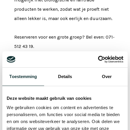
producten te werken, zodat wat je proeft niet
alleen lekker is, maar ook eerlijk en duurzaam.
Reserveren voor een grote groep? Bel even: 071-
512 43 19.
Bekijk hier het menu:
Café Pieter Menukaart (NL) – Menu (EN)
Toestemming
Details
Over
De
toegangskaarten
voor zowel de Pieterkerk als het
Deze website maakt gebruik van cookies
Pilgrim Museum
zijn in ons café te koop: vraag ernaar bij
We gebruiken cookies om content en advertenties te
het personeel.
personaliseren, om functies voor social media te bieden
en om ons websiteverkeer te analyseren. Ook delen we
informatie over uw gebruik van onze site met onze