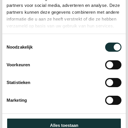
partners voor social media, adverteren en analyse. Deze
partners kunnen deze gegevens combineren met andere
informatie die u aan ze heeft verstrekt of die ze hebben
verzameld op basis van uw gebruik van hun services.
Toestemmingsselectie
Noodzakelijk
Voorkeuren
Statistieken
Openingstijden
Museumcafé Pieter is dinsdag tot en met zondag
Marketing
geopend van 11.00 tot 18.00 uur.
Tijdens evenementen kan het monument (en daarmee
ook het café) geheel of gedeeltelijk
gesloten
zijn.
Alles toestaan