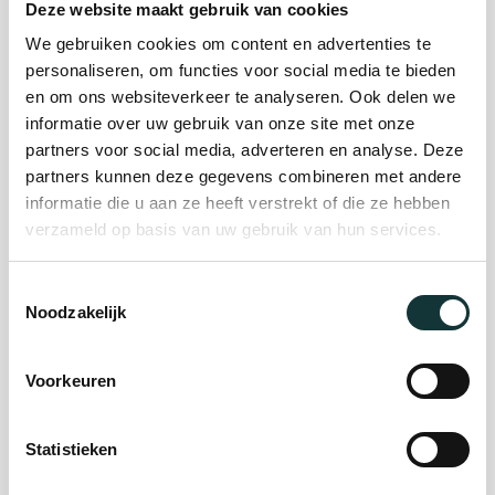
Deze website maakt gebruik van cookies
We gebruiken cookies om content en advertenties te
Plan je bezoek
personaliseren, om functies voor social media te bieden
en om ons websiteverkeer te analyseren. Ook delen we
informatie over uw gebruik van onze site met onze
Evenement
partners voor social media, adverteren en analyse. Deze
partners kunnen deze gegevens combineren met andere
organiseren
informatie die u aan ze heeft verstrekt of die ze hebben
verzameld op basis van uw gebruik van hun services.
Steun ons
Toestemmingsselectie
Noodzakelijk
Orgel Masterclass
Auditie
Voorkeuren
Statistieken
De Pieterskerk als
museum