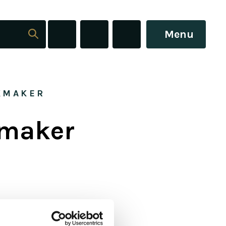
Menu
KMAKER
kmaker