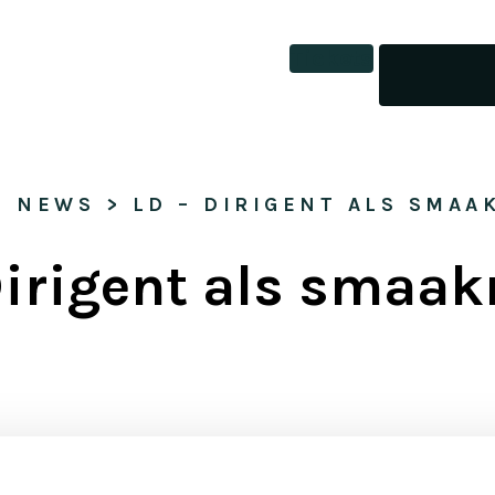
Tickets
> 
NEWS
 > 
LD – DIRIGENT ALS SMAA
Dirigent als smaa