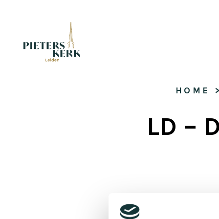
HOME
 
LD – 