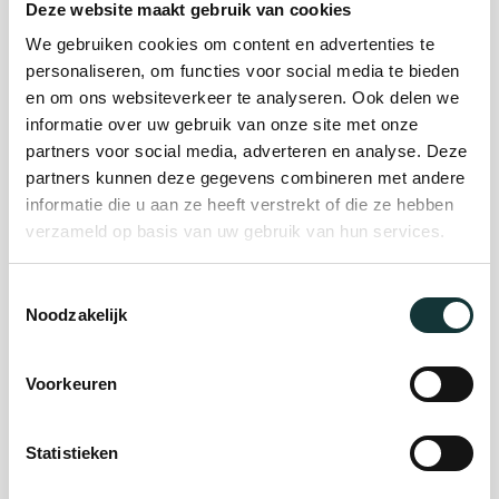
Deze website maakt gebruik van cookies
We gebruiken cookies om content en advertenties te
Plan je bezoek
personaliseren, om functies voor social media te bieden
en om ons websiteverkeer te analyseren. Ook delen we
informatie over uw gebruik van onze site met onze
Evenement
partners voor social media, adverteren en analyse. Deze
partners kunnen deze gegevens combineren met andere
organiseren
informatie die u aan ze heeft verstrekt of die ze hebben
verzameld op basis van uw gebruik van hun services.
Steun ons
Toestemmingsselectie
Noodzakelijk
Orgel Masterclass
Auditie
Voorkeuren
Statistieken
De Pieterskerk als
museum