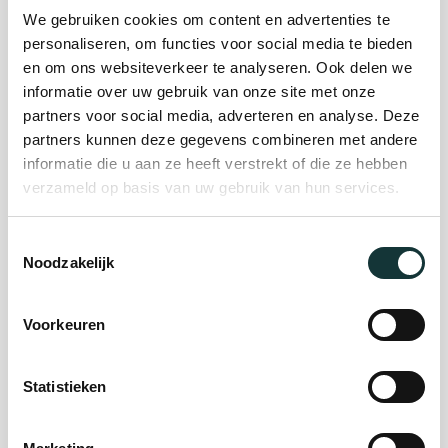
Plan je bezoek
We gebruiken cookies om content en advertenties te
personaliseren, om functies voor social media te bieden
en om ons websiteverkeer te analyseren. Ook delen we
Evenement
informatie over uw gebruik van onze site met onze
partners voor social media, adverteren en analyse. Deze
organiseren
partners kunnen deze gegevens combineren met andere
informatie die u aan ze heeft verstrekt of die ze hebben
verzameld op basis van uw gebruik van hun services.
Steun ons
Toestemmingsselectie
Noodzakelijk
Orgel Masterclass
Auditie
Voorkeuren
De Pieterskerk als
Statistieken
museum