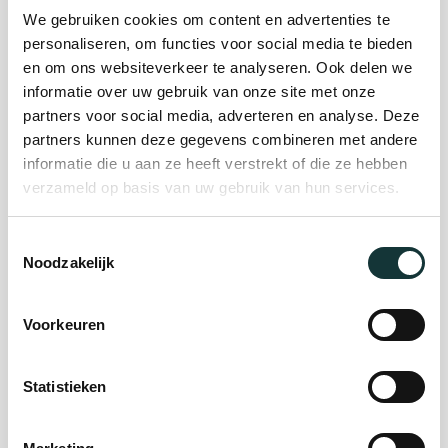
Plan je bezoek
We gebruiken cookies om content en advertenties te
personaliseren, om functies voor social media te bieden
en om ons websiteverkeer te analyseren. Ook delen we
Evenement
informatie over uw gebruik van onze site met onze
partners voor social media, adverteren en analyse. Deze
organiseren
partners kunnen deze gegevens combineren met andere
informatie die u aan ze heeft verstrekt of die ze hebben
verzameld op basis van uw gebruik van hun services.
Steun ons
Toestemmingsselectie
Noodzakelijk
Orgel Masterclass
Auditie
Voorkeuren
De Pieterskerk als
Statistieken
museum