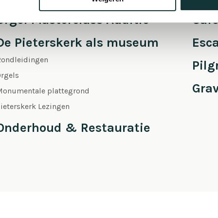
Orgel Masterclass Auditie
Café
De Pieterskerk als museum
Esc
Rondleidingen
Pil
rgels
Gra
Monumentale plattegrond
ieterskerk Lezingen
Onderhoud & Restauratie