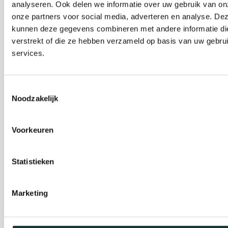
De Pieterskerk als
analyseren. Ook delen we informatie over uw gebruik van on
museum
onze partners voor social media, adverteren en analyse. De
kunnen deze gegevens combineren met andere informatie die
verstrekt of die ze hebben verzameld op basis van uw gebru
Onderhoud &
services.
Restauratie
Toestemmingsselectie
Noodzakelijk
Café Pieter
Voorkeuren
Escaperoom
Statistieken
Pilgrim Museum
Marketing
Gravensteen