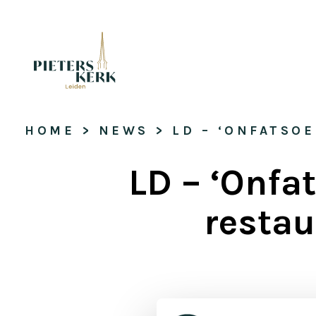
HOME
 > 
NEWS
 > 
LD – ‘ONFATSO
LD – ‘Onfat
restau