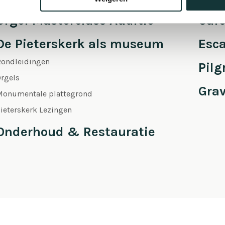
Orgel Masterclass Auditie
Café
De Pieterskerk als museum
Esc
Rondleidingen
Pil
rgels
Gra
Monumentale plattegrond
ieterskerk Lezingen
Onderhoud & Restauratie