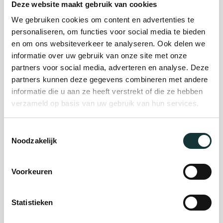
Deze website maakt gebruik van cookies
We gebruiken cookies om content en advertenties te
Plan je bezoek
personaliseren, om functies voor social media te bieden
en om ons websiteverkeer te analyseren. Ook delen we
informatie over uw gebruik van onze site met onze
Evenement
partners voor social media, adverteren en analyse. Deze
partners kunnen deze gegevens combineren met andere
organiseren
informatie die u aan ze heeft verstrekt of die ze hebben
verzameld op basis van uw gebruik van hun services.
Steun ons
Toestemmingsselectie
Noodzakelijk
Orgel Masterclass
Auditie
Voorkeuren
Statistieken
De Pieterskerk als
museum