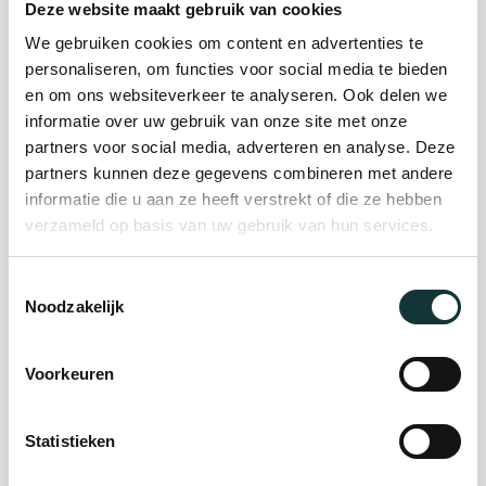
Deze website maakt gebruik van cookies
We gebruiken cookies om content en advertenties te
Plan je bezoek
personaliseren, om functies voor social media te bieden
en om ons websiteverkeer te analyseren. Ook delen we
informatie over uw gebruik van onze site met onze
Evenement
partners voor social media, adverteren en analyse. Deze
partners kunnen deze gegevens combineren met andere
organiseren
informatie die u aan ze heeft verstrekt of die ze hebben
verzameld op basis van uw gebruik van hun services.
Steun ons
Toestemmingsselectie
Noodzakelijk
Orgel Masterclass
Auditie
Voorkeuren
Statistieken
De Pieterskerk als
museum