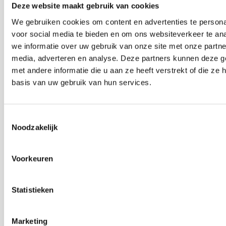
De Pieterskerk als
Deze website maakt gebruik van cookies
museum
We gebruiken cookies om content en advertenties te persona
voor social media te bieden en om ons websiteverkeer te an
we informatie over uw gebruik van onze site met onze partne
Onderhoud &
media, adverteren en analyse. Deze partners kunnen deze 
Restauratie
met andere informatie die u aan ze heeft verstrekt of die z
basis van uw gebruik van hun services.
Café Pieter
Toestemmingsselectie
Noodzakelijk
Escaperoom
Voorkeuren
Pilgrim Museum
Statistieken
Gravensteen
Marketing