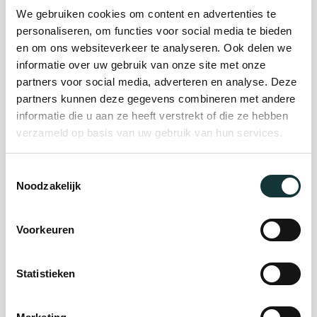
Plan je bezoek
We gebruiken cookies om content en advertenties te
personaliseren, om functies voor social media te bieden
en om ons websiteverkeer te analyseren. Ook delen we
Evenement
informatie over uw gebruik van onze site met onze
partners voor social media, adverteren en analyse. Deze
organiseren
partners kunnen deze gegevens combineren met andere
informatie die u aan ze heeft verstrekt of die ze hebben
verzameld op basis van uw gebruik van hun services.
Steun ons
Toestemmingsselectie
Noodzakelijk
Orgel Masterclass
Auditie
Voorkeuren
De Pieterskerk als
Statistieken
museum