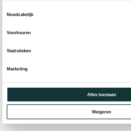
Gravensteen
Toestemmingsselectie
Noodzakelijk
Organisatie
Voorkeuren
Statistieken
Marketing
Copyright© 2026Pieterskerk Leiden
Design & Development by
We Provide
Alles toestaan
Weigeren