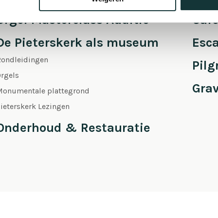
Orgel Masterclass Auditie
Café
De Pieterskerk als museum
Esc
Rondleidingen
Pil
rgels
Gra
Monumentale plattegrond
ieterskerk Lezingen
Onderhoud & Restauratie