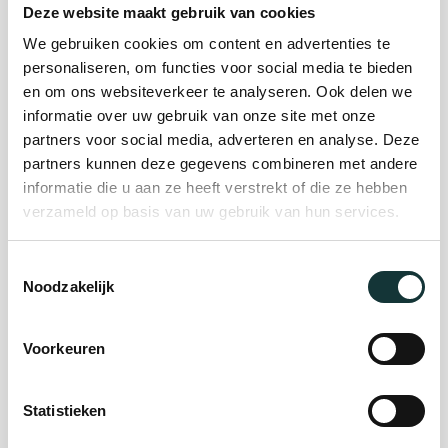
Deze website maakt gebruik van cookies
We gebruiken cookies om content en advertenties te
Plan je bezoek
personaliseren, om functies voor social media te bieden
en om ons websiteverkeer te analyseren. Ook delen we
informatie over uw gebruik van onze site met onze
Evenement
partners voor social media, adverteren en analyse. Deze
partners kunnen deze gegevens combineren met andere
organiseren
informatie die u aan ze heeft verstrekt of die ze hebben
verzameld op basis van uw gebruik van hun services.
Steun ons
Toestemmingsselectie
Noodzakelijk
Orgel Masterclass
Auditie
Voorkeuren
Statistieken
De Pieterskerk als