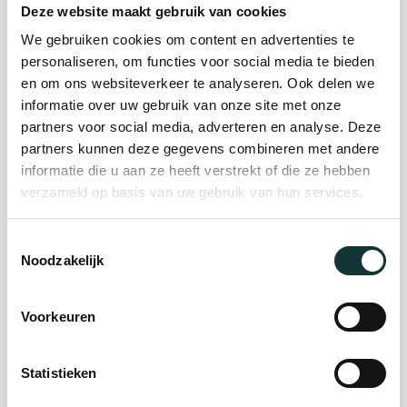
Deze website maakt gebruik van cookies
We gebruiken cookies om content en advertenties te
Plan je bezoek
personaliseren, om functies voor social media te bieden
en om ons websiteverkeer te analyseren. Ook delen we
informatie over uw gebruik van onze site met onze
Evenement
partners voor social media, adverteren en analyse. Deze
partners kunnen deze gegevens combineren met andere
organiseren
informatie die u aan ze heeft verstrekt of die ze hebben
verzameld op basis van uw gebruik van hun services.
Steun ons
Toestemmingsselectie
Noodzakelijk
Orgel Masterclass
Auditie
Voorkeuren
Statistieken
De Pieterskerk als