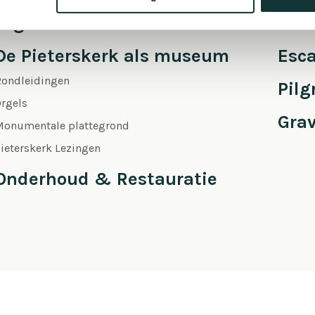
Orgel Masterclass Auditie
Café
De Pieterskerk als museum
Esc
Rondleidingen
Pil
rgels
Gra
Monumentale plattegrond
ieterskerk Lezingen
Onderhoud & Restauratie