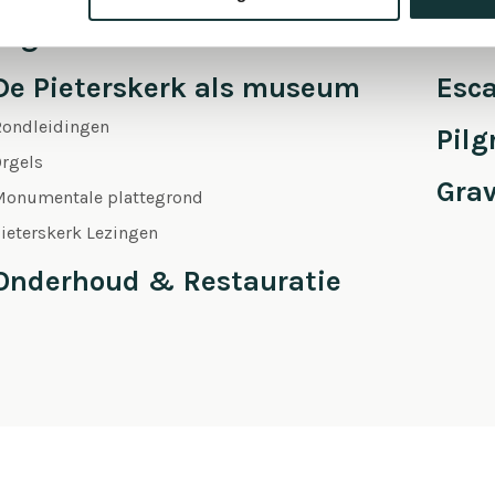
Orgel Masterclass Auditie
Café
De Pieterskerk als museum
Esc
Rondleidingen
Pil
rgels
Gra
Monumentale plattegrond
ieterskerk Lezingen
Onderhoud & Restauratie