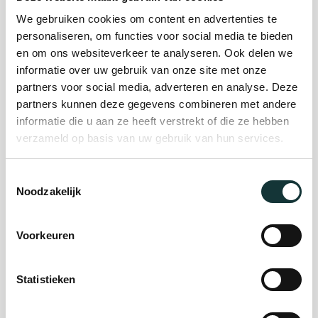
We gebruiken cookies om content en advertenties te
personaliseren, om functies voor social media te bieden
Plan je bezoek
en om ons websiteverkeer te analyseren. Ook delen we
informatie over uw gebruik van onze site met onze
partners voor social media, adverteren en analyse. Deze
Evenement
partners kunnen deze gegevens combineren met andere
organiseren
informatie die u aan ze heeft verstrekt of die ze hebben
verzameld op basis van uw gebruik van hun services.
Steun ons
Toestemmingsselectie
Noodzakelijk
Orgel Masterclass
Voorkeuren
Auditie
Statistieken
De Pieterskerk als