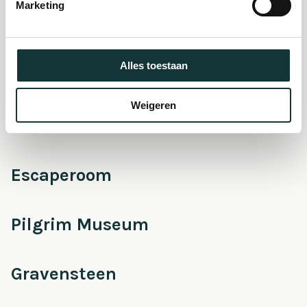
museum
Marketing
Onderhoud &
Alles toestaan
Restauratie
Weigeren
Café Pieter
Escaperoom
Pilgrim Museum
Gravensteen