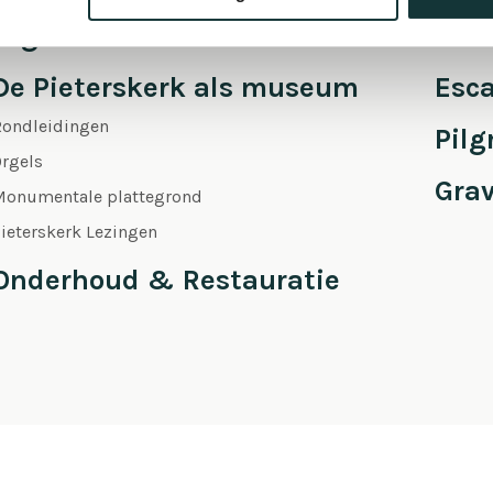
Orgel Masterclass Auditie
Café
De Pieterskerk als museum
Esc
Rondleidingen
Pil
rgels
Gra
Monumentale plattegrond
ieterskerk Lezingen
Onderhoud & Restauratie