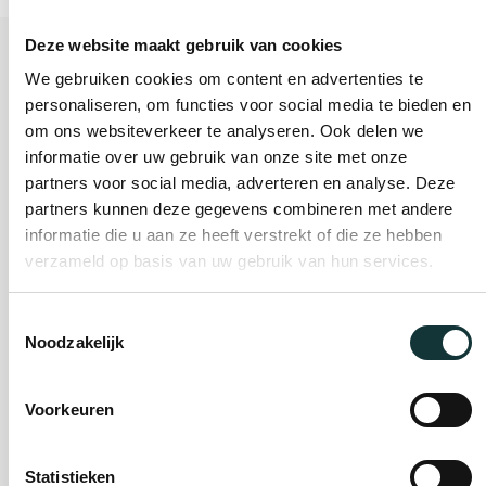
Deze website maakt gebruik van cookies
We gebruiken cookies om content en advertenties te
personaliseren, om functies voor social media te bieden en
Plan je bezoek
om ons websiteverkeer te analyseren. Ook delen we
informatie over uw gebruik van onze site met onze
partners voor social media, adverteren en analyse. Deze
Evenement
partners kunnen deze gegevens combineren met andere
organiseren
informatie die u aan ze heeft verstrekt of die ze hebben
verzameld op basis van uw gebruik van hun services.
Steun ons
Toestemmingsselectie
Noodzakelijk
Orgel Masterclass
Voorkeuren
Auditie
Statistieken