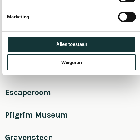
De Pieterskerk als
museum
Marketing
Onderhoud &
Alles toestaan
Restauratie
Weigeren
Café Pieter
Escaperoom
Pilgrim Museum
Gravensteen