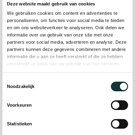
Deze website maakt gebruik van cookies
We gebruiken cookies om content en advertenties te
Plan je bezoek
personaliseren, om functies voor social media te bieden
en om ons websiteverkeer te analyseren. Ook delen we
informatie over uw gebruik van onze site met onze
Evenement
partners voor social media, adverteren en analyse. Deze
partners kunnen deze gegevens combineren met andere
organiseren
informatie die u aan ze heeft verstrekt of die ze hebben
verzameld op basis van uw gebruik van hun services.
Steun ons
Toestemmingsselectie
Noodzakelijk
Orgel Masterclass
Auditie
Voorkeuren
Statistieken
De Pieterskerk als