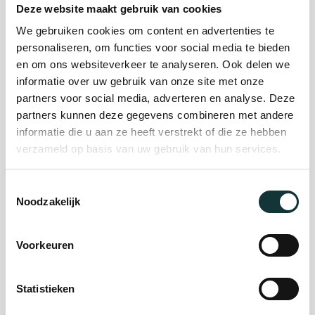
Deze website maakt gebruik van cookies
We gebruiken cookies om content en advertenties te
Plan je bezoek
personaliseren, om functies voor social media te bieden
en om ons websiteverkeer te analyseren. Ook delen we
informatie over uw gebruik van onze site met onze
Evenement
partners voor social media, adverteren en analyse. Deze
partners kunnen deze gegevens combineren met andere
organiseren
informatie die u aan ze heeft verstrekt of die ze hebben
verzameld op basis van uw gebruik van hun services.
Steun ons
Toestemmingsselectie
Noodzakelijk
Orgel Masterclass
Auditie
Voorkeuren
Statistieken
De Pieterskerk als