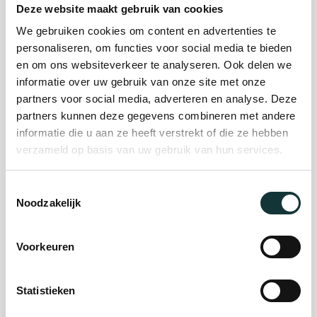
Deze website maakt gebruik van cookies
We gebruiken cookies om content en advertenties te
Plan je bezoek
personaliseren, om functies voor social media te bieden
en om ons websiteverkeer te analyseren. Ook delen we
informatie over uw gebruik van onze site met onze
Evenement
partners voor social media, adverteren en analyse. Deze
partners kunnen deze gegevens combineren met andere
organiseren
informatie die u aan ze heeft verstrekt of die ze hebben
verzameld op basis van uw gebruik van hun services.
Steun ons
Toestemmingsselectie
Noodzakelijk
Orgel Masterclass
Auditie
Voorkeuren
Statistieken
De Pieterskerk als