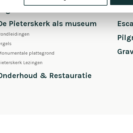
Orgel Masterclass Auditie
Café
De Pieterskerk als museum
Esc
Rondleidingen
Pil
rgels
Gra
Monumentale plattegrond
ieterskerk Lezingen
Onderhoud & Restauratie