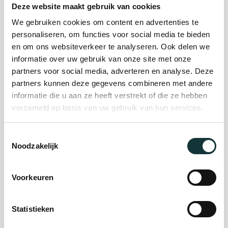
Deze website maakt gebruik van cookies
We gebruiken cookies om content en advertenties te
Plan je bezoek
personaliseren, om functies voor social media te bieden
en om ons websiteverkeer te analyseren. Ook delen we
informatie over uw gebruik van onze site met onze
Evenement
partners voor social media, adverteren en analyse. Deze
partners kunnen deze gegevens combineren met andere
organiseren
informatie die u aan ze heeft verstrekt of die ze hebben
verzameld op basis van uw gebruik van hun services.
Steun ons
Toestemmingsselectie
Noodzakelijk
Orgel Masterclass
Auditie
Voorkeuren
Statistieken
De Pieterskerk als