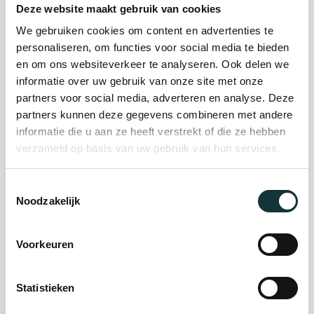
Deze website maakt gebruik van cookies
We gebruiken cookies om content en advertenties te
Plan je bezoek
personaliseren, om functies voor social media te bieden
en om ons websiteverkeer te analyseren. Ook delen we
informatie over uw gebruik van onze site met onze
Evenement
partners voor social media, adverteren en analyse. Deze
partners kunnen deze gegevens combineren met andere
organiseren
informatie die u aan ze heeft verstrekt of die ze hebben
verzameld op basis van uw gebruik van hun services.
Steun ons
Toestemmingsselectie
Noodzakelijk
Orgel Masterclass
Auditie
Voorkeuren
Statistieken
De Pieterskerk als