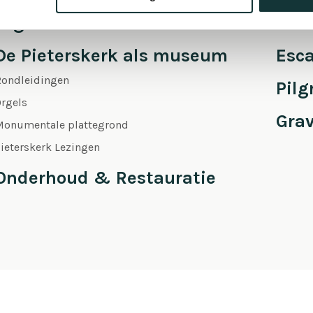
Orgel Masterclass Auditie
Café
De Pieterskerk als museum
Esc
Rondleidingen
Pil
rgels
Gra
Monumentale plattegrond
ieterskerk Lezingen
Onderhoud & Restauratie