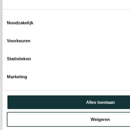
Toestemmingsselectie
Gravensteen
Noodzakelijk
Organisatie
Voorkeuren
Statistieken
Marketing
Copyright© 2026Pieterskerk Leiden
Design & Development by
We Provide
Alles toestaan
Weigeren