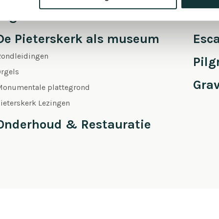
Orgel Masterclass Auditie
Café
De Pieterskerk als museum
Esc
Rondleidingen
Pil
rgels
Gra
Monumentale plattegrond
ieterskerk Lezingen
Onderhoud & Restauratie