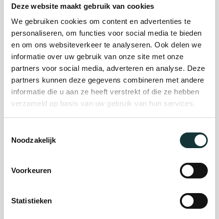
Deze website maakt gebruik van cookies
We gebruiken cookies om content en advertenties te
Plan je bezoek
personaliseren, om functies voor social media te bieden
en om ons websiteverkeer te analyseren. Ook delen we
informatie over uw gebruik van onze site met onze
Evenement
partners voor social media, adverteren en analyse. Deze
partners kunnen deze gegevens combineren met andere
organiseren
informatie die u aan ze heeft verstrekt of die ze hebben
verzameld op basis van uw gebruik van hun services.
Steun ons
Toestemmingsselectie
Noodzakelijk
Orgel Masterclass
Auditie
Voorkeuren
Statistieken
De Pieterskerk als