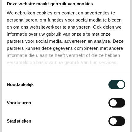
Deze website maakt gebruik van cookies
We gebruiken cookies om content en advertenties te
Plan je bezoek
personaliseren, om functies voor social media te bieden
en om ons websiteverkeer te analyseren. Ook delen we
informatie over uw gebruik van onze site met onze
Evenement
partners voor social media, adverteren en analyse. Deze
partners kunnen deze gegevens combineren met andere
organiseren
informatie die u aan ze heeft verstrekt of die ze hebben
verzameld op basis van uw gebruik van hun services.
Steun ons
Toestemmingsselectie
Noodzakelijk
Orgel Masterclass
Auditie
Voorkeuren
Statistieken
De Pieterskerk als