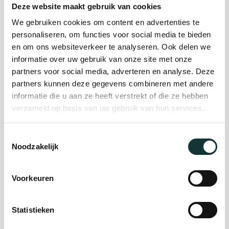
Deze website maakt gebruik van cookies
We gebruiken cookies om content en advertenties te
Plan je bezoek
personaliseren, om functies voor social media te bieden
en om ons websiteverkeer te analyseren. Ook delen we
informatie over uw gebruik van onze site met onze
Evenement
partners voor social media, adverteren en analyse. Deze
partners kunnen deze gegevens combineren met andere
organiseren
informatie die u aan ze heeft verstrekt of die ze hebben
verzameld op basis van uw gebruik van hun services.
Steun ons
Toestemmingsselectie
Noodzakelijk
Orgel Masterclass
Auditie
Voorkeuren
Statistieken
De Pieterskerk als