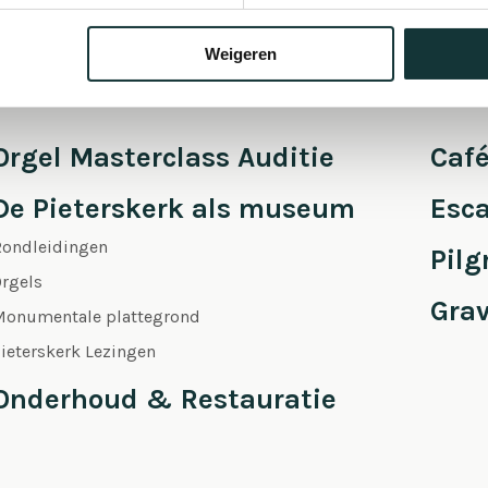
Weigeren
Orgel Masterclass Auditie
Café
De Pieterskerk als museum
Esc
Rondleidingen
Pil
rgels
Gra
Monumentale plattegrond
ieterskerk Lezingen
Onderhoud & Restauratie