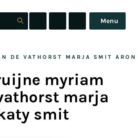
Menu
N DE VATHORST MARJA SMIT ARON 
ruijne myriam
 vathorst marja
katy smit