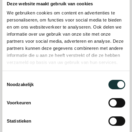
Deze website maakt gebruik van cookies
We gebruiken cookies om content en advertenties te
Plan je bezoek
personaliseren, om functies voor social media te bieden
en om ons websiteverkeer te analyseren. Ook delen we
informatie over uw gebruik van onze site met onze
Evenement
partners voor social media, adverteren en analyse. Deze
partners kunnen deze gegevens combineren met andere
organiseren
informatie die u aan ze heeft verstrekt of die ze hebben
verzameld op basis van uw gebruik van hun services.
Steun ons
Toestemmingsselectie
Noodzakelijk
Orgel Masterclass
Auditie
Voorkeuren
Statistieken
De Pieterskerk als