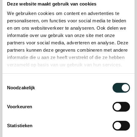
Deze website maakt gebruik van cookies
We gebruiken cookies om content en advertenties te
Plan je bezoek
personaliseren, om functies voor social media te bieden
en om ons websiteverkeer te analyseren. Ook delen we
informatie over uw gebruik van onze site met onze
Evenement
partners voor social media, adverteren en analyse. Deze
partners kunnen deze gegevens combineren met andere
organiseren
informatie die u aan ze heeft verstrekt of die ze hebben
verzameld op basis van uw gebruik van hun services.
Steun ons
Toestemmingsselectie
Noodzakelijk
Orgel Masterclass
Auditie
Voorkeuren
Statistieken
De Pieterskerk als