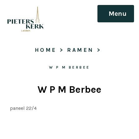
Menu
HOME
 > 
RAMEN
 > 
W P M BERBEE
W P M Berbee
paneel 22/4