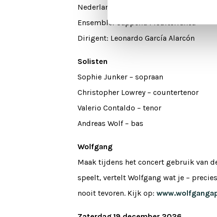
Nederlands Kamerkoor
Ensemble: Cappella Mediterranea
Dirigent: Leonardo García Alarcón
Solisten
Sophie Junker – sopraan
Christopher Lowrey – countertenor
Valerio Contaldo – tenor
Andreas Wolf – bas
Wolfgang
Maak tijdens het concert gebruik van d
speelt, vertelt Wolfgang wat je – preci
nooit tevoren. Kijk op:
www.wolfgangap
Zaterdag 19 december 2026