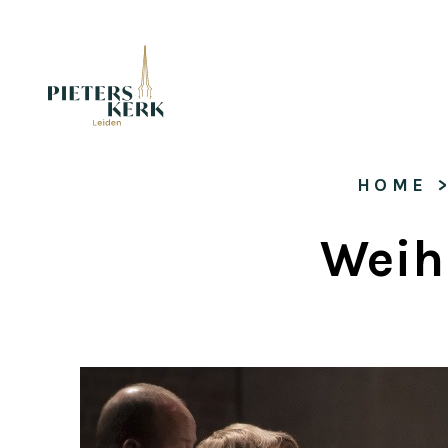
HOME
 
Weih