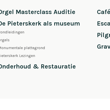
Orgel Masterclass Auditie
Café
De Pieterskerk als museum
Esc
Rondleidingen
Pil
rgels
Gra
Monumentale plattegrond
ieterskerk Lezingen
Onderhoud & Restauratie