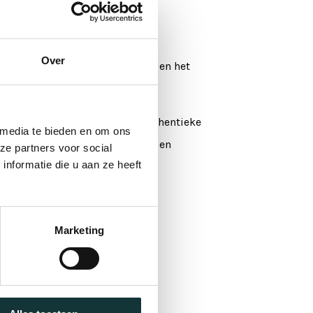
ale rijkdom. Bach verweeft
lijk als intiem is. Van de
Over
 is muziek die de ziel verwarmt en het
García Alarcón een frisse en authentieke
 media te bieden en om ons
 klankschoonheid en perfectie, en
ze partners voor social
nformatie die u aan ze heeft
ruist van energie, diepgang en
Marketing