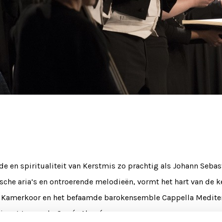
e en spiritualiteit van Kerstmis zo prachtig als Johann Seba
sche aria’s en ontroerende melodieën, vormt het hart van de ke
Kamerkoor en het befaamde barokensemble Cappella Mediterr
igent Leonardo García Alarcón.