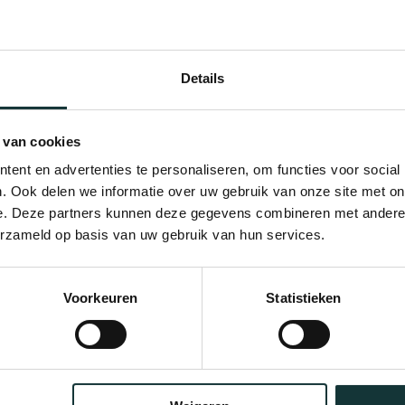
d in 1734, vertelt het kerstverhaal met ongeëvenaarde muzik
rumentale lijnen en diepe emotie tot een werk dat zowel feeste
Details
ocket! tot de tedere wiegeliederen en jubelende lofzangen: dit
 van cookies
ringen en zijn verfijnde gevoel voor expressie brengt Leonardo 
ent en advertenties te personaliseren, om functies voor social
De combinatie van het Nederlands Kamerkoor, geroemd om zijn
. Ook delen we informatie over uw gebruik van onze site met on
e. Deze partners kunnen deze gegevens combineren met andere i
rige en levendige barokklank, garandeert een uitvoering die b
erzameld op basis van uw gebruik van hun services.
Voorkeuren
Statistieken
248