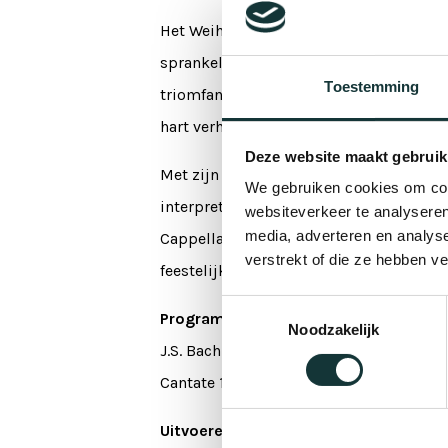
Het Weihnachts-Oratorium, gecomponeer
sprankelende koorpartijen, virtuoze inst
Toestemming
triomfantelijke opening Jauchzet, frohl
hart verheft.
Deze website maakt gebruik
Met zijn passie voor historische uitvoe
We gebruiken cookies om cont
interpretatie van Bachs meesterwerk. 
websiteverkeer te analyseren
media, adverteren en analys
Cappella Mediterranea, met zijn weelde
verstrekt of die ze hebben v
feestelijke pracht.
Toestemmingsselectie
Programma
Noodzakelijk
J.S. Bach – Weihnachts-Oratorium BWV 
Cantate 1 t/m 6
Uitvoerenden