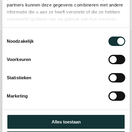
door Leiden&Partners en Stichting Jan Steendorp
partners kunnen deze gegevens combineren met andere
informatie die u aan ze heeft verstrekt of die ze hebben
Warmond.
verzameld op basis van uw gebruik van hun services.
Toestemmingsselectie
Noodzakelijk
Plan je bezoek
Voorkeuren
Evenement
Statistieken
organiseren
Marketing
Steun ons
Alles toestaan
Orgel Masterclass