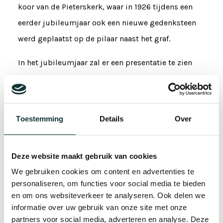
koor van de Pieterskerk, waar in 1926 tijdens een
eerder jubileumjaar ook een nieuwe gedenksteen
werd geplaatst op de pilaar naast het graf.
In het jubileumjaar zal er een presentatie te zien
zijn bij de grafzerk van Jan Steen en zijn familie in
de kooromgang. Het is nog steeds een van de
belangrijkste plaatsen in Nederland waar Jan Steen
Toestemming
Details
Over
wordt herinnerd.
Het jubileumjaar gaat van start in april met de
Deze website maakt gebruik van cookies
opening van de tentoonstelling
Thuis bij Jan Steen
We gebruiken cookies om content en advertenties te
– 400 jaar leven in de brouwerij
in Museum De
personaliseren, om functies voor social media te bieden
en om ons websiteverkeer te analyseren. Ook delen we
Lakenhal op 2 april 2026. Ook worden er
informatie over uw gebruik van onze site met onze
verschillende publieksactiviteiten georganiseerd
partners voor social media, adverteren en analyse. Deze