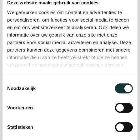
Deze website maakt gebruik van cookies
We gebruiken cookies om content en advertenties te
Plan je bezoek
personaliseren, om functies voor social media te bieden
en om ons websiteverkeer te analyseren. Ook delen we
informatie over uw gebruik van onze site met onze
Evenement
partners voor social media, adverteren en analyse. Deze
partners kunnen deze gegevens combineren met andere
organiseren
informatie die u aan ze heeft verstrekt of die ze hebben
verzameld op basis van uw gebruik van hun services.
Steun ons
Toestemmingsselectie
Noodzakelijk
Orgel Masterclass
Auditie
Voorkeuren
Statistieken
De Pieterskerk als
museum