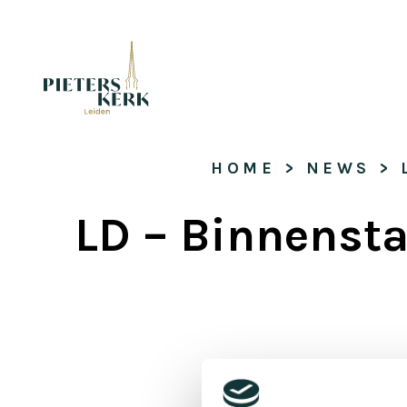
HOME
 > 
NEWS
 > 
LD – Binnenst