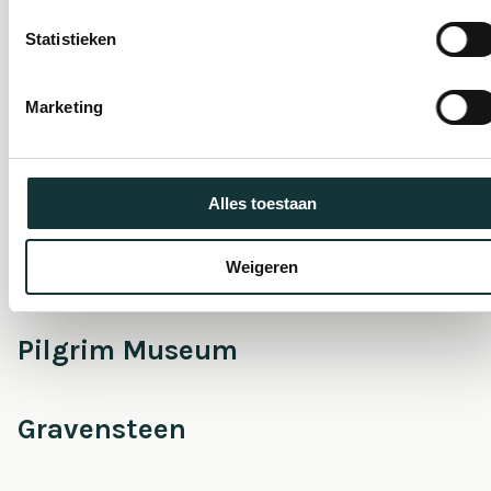
Statistieken
Onderhoud &
Restauratie
Marketing
Café Pieter
Alles toestaan
Escaperoom
Weigeren
Pilgrim Museum
Gravensteen