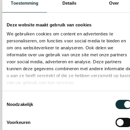
Toestemming
Details
Over
Plan je bezoek
Deze website maakt gebruik van cookies
We gebruiken cookies om content en advertenties te
Evenement
personaliseren, om functies voor social media te bieden en
organiseren
om ons websiteverkeer te analyseren. Ook delen we
informatie over uw gebruik van onze site met onze partners
voor social media, adverteren en analyse. Deze partners
Steun ons
kunnen deze gegevens combineren met andere informatie di
u aan ze heeft verstrekt of die ze hebben verzameld op basi
van uw gebruik van hun services.
Orgel Masterclass
Auditie
Toestemmingsselectie
Noodzakelijk
De Pieterskerk als
Voorkeuren
museum