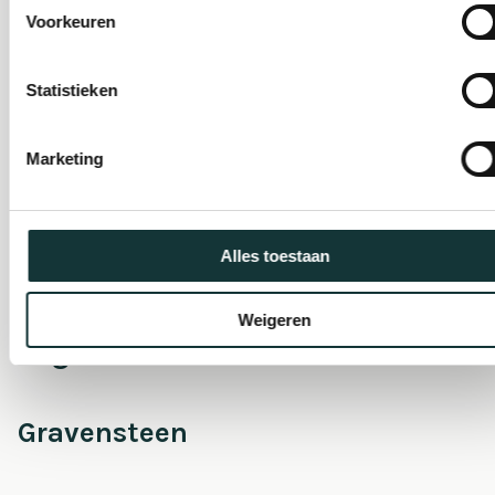
Voorkeuren
Onderhoud &
Statistieken
Restauratie
Marketing
Café Pieter
Alles toestaan
Escaperoom
Weigeren
Pilgrim Museum
Gravensteen