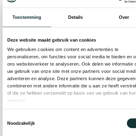
Toestemming
Details
Over
Plan je bezoek
Evenement
Deze website maakt gebruik van cookies
organiseren
We gebruiken cookies om content en advertenties te
personaliseren, om functies voor social media te bieden en 
ons websiteverkeer te analyseren. Ook delen we informatie 
Steun ons
uw gebruik van onze site met onze partners voor social medi
adverteren en analyse. Deze partners kunnen deze gegeven
combineren met andere informatie die u aan ze heeft verstre
Orgel Masterclass
of die ze hebben verzameld op basis van uw gebruik van hu
services.
Auditie
Toestemmingsselectie
Noodzakelijk
De Pieterskerk als
museum