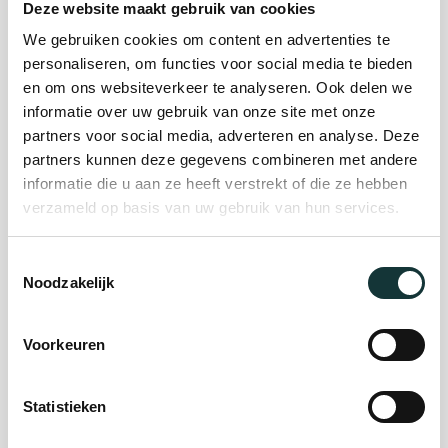
Deze website maakt gebruik van cookies
We gebruiken cookies om content en advertenties te
Plan je bezoek
personaliseren, om functies voor social media te bieden
en om ons websiteverkeer te analyseren. Ook delen we
informatie over uw gebruik van onze site met onze
Evenement
partners voor social media, adverteren en analyse. Deze
partners kunnen deze gegevens combineren met andere
organiseren
informatie die u aan ze heeft verstrekt of die ze hebben
verzameld op basis van uw gebruik van hun services.
Steun ons
Toestemmingsselectie
Noodzakelijk
Orgel Masterclass
Auditie
Voorkeuren
Statistieken
De Pieterskerk als
museum